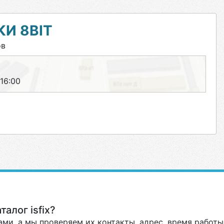
И 8BIT
ов
–16:00
алог isfix?
ми, а мы проверяем их контакты, адрес, время работы 