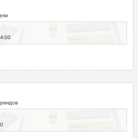
ели
14:00
брендов
00