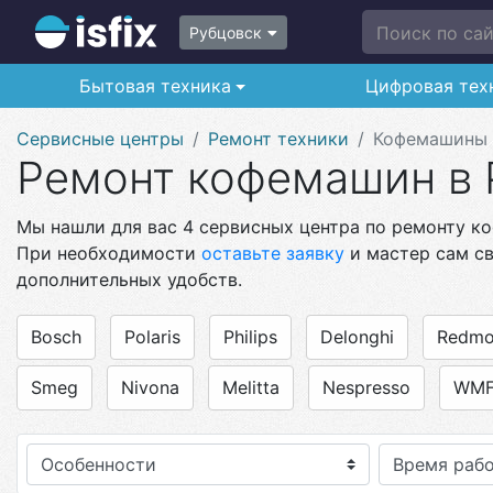
Поиск по сайт
Рубцовск
Бытовая техника
Цифровая тех
Сервисные центры
Ремонт техники
Кофемашины
Ремонт кофемашин в 
Мы нашли для вас 4 сервисных центра по ремонту ко
При необходимости
оставьте заявку
и мастер сам св
дополнительных удобств.
Bosch
Polaris
Philips
Delonghi
Redm
Smeg
Nivona
Melitta
Nespresso
WM
Особенности