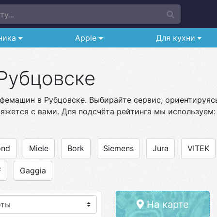
у...
ника
Apple
Для кухни
Рубцовске
фемашин в Рубцовске. Выбирайте сервис, ориентируясь 
яжется с вами. Для подсчёта рейтинга мы используем:
ond
Miele
Bork
Siemens
Jura
VITEK
F
Gaggia
На карте